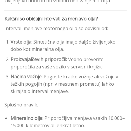
življenjsko dobo in brezhibno delovanje motorja.
Kakšni so običajni intervali za menjavo olja?
Intervali menjave motornega olja so odvisni od:
Vrste olja:
Sintetična olja imajo daljšo življenjsko
dobo kot mineralna olja.
Proizvajalčevih priporočil:
Vedno preverite
priporočila za vaše vozilo v servisni knjižici.
Načina vožnje:
Pogoste kratke vožnje ali vožnje v
težkih pogojih (npr. v mestnem prometu) lahko
skrajšajo interval menjave.
Splošno pravilo:
Mineralno olje:
Priporočljiva menjava vsakih 10.000–
15.000 kilometrov ali enkrat letno.