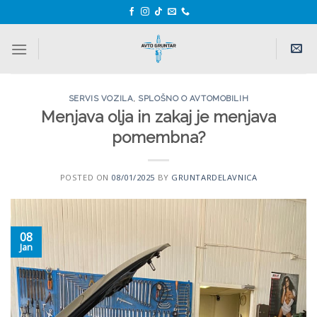
Skoči
na
vsebino
SERVIS VOZILA
,
SPLOŠNO O AVTOMOBILIH
Menjava olja in zakaj je menjava
pomembna?
POSTED ON
08/01/2025
BY
GRUNTARDELAVNICA
08
Jan