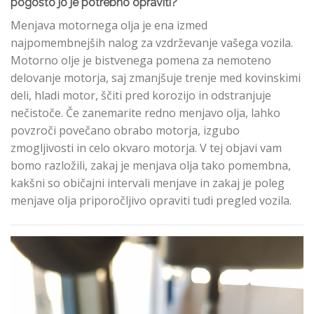
pogosto jo je potrebno opraviti?
Menjava motornega olja je ena izmed
najpomembnejših nalog za vzdrževanje vašega vozila.
Motorno olje je bistvenega pomena za nemoteno
delovanje motorja, saj zmanjšuje trenje med kovinskimi
deli, hladi motor, ščiti pred korozijo in odstranjuje
nečistoče. Če zanemarite redno menjavo olja, lahko
povzroči povečano obrabo motorja, izgubo
zmogljivosti in celo okvaro motorja. V tej objavi vam
bomo razložili, zakaj je menjava olja tako pomembna,
kakšni so običajni intervali menjave in zakaj je poleg
menjave olja priporočljivo opraviti tudi pregled vozila.