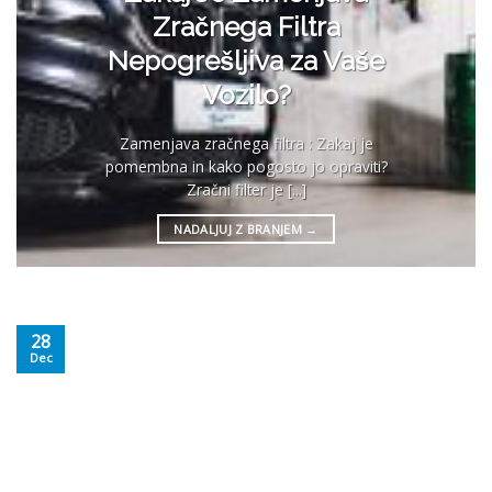
Zračnega Filtra
Nepogrešljiva za Vaše
Vozilo?
Zamenjava zračnega filtra : Zakaj je
pomembna in kako pogosto jo opraviti?
Zračni filter je [...]
NADALJUJ Z BRANJEM
→
28
Dec